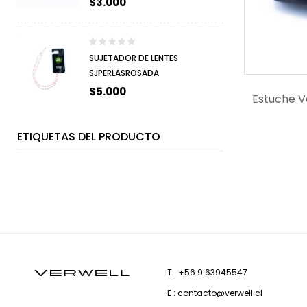
$
3.000
SUJETADOR DE LENTES
SJPERLASROSADA
$
5.000
Estuche V
ETIQUETAS DEL PRODUCTO
T : +56 9 63945547
E : contacto@verwell.cl