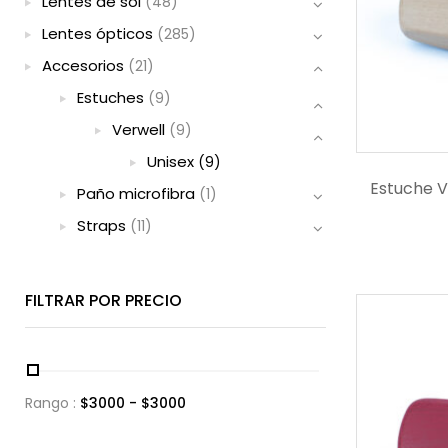
Lentes de sol
(48)
Lentes ópticos
(285)
Accesorios
(21)
Estuches
(9)
Verwell
(9)
Unisex
(9)
Estuche 
Paño microfibra
(1)
Straps
(11)
FILTRAR POR PRECIO
Rango :
$
3000
- $
3000