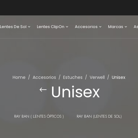
Lentes De Sol
Lentes ClipOn
Accesorios
Marcas
A
Home
Accesorios
Estuches
Verwell
Unisex
Unisex
RAY BAN ( LENTES ÓPTICOS )
RAY BAN (LENTES DE SOL)