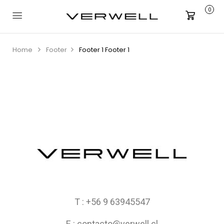
0
Carrito
Home
Footer
Footer 1
Footer 1
T : +56 9 63945547
E : contacto@verwell.cl