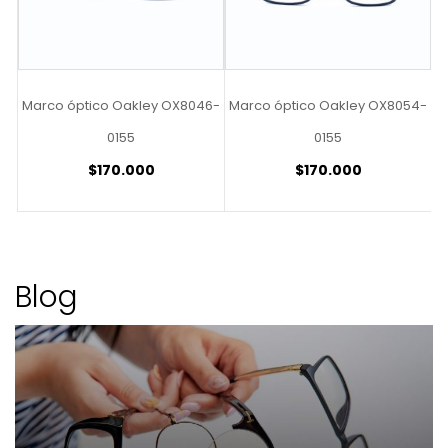
21
Marco óptico Oakley OX8046-
Marco óptico Oakley OX8054-
M
0155
0155
$
170.000
$
170.000
Blog