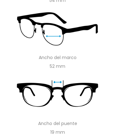
54
Ancho del marco
52
Ancho del puente
19