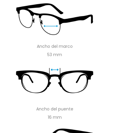
Ancho del marco
53
Ancho del puente
16