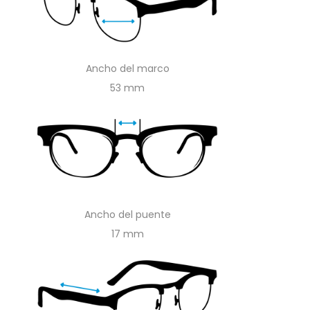
Ancho del marco
53
Ancho del puente
17