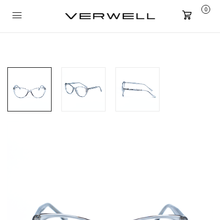
0
Carrito