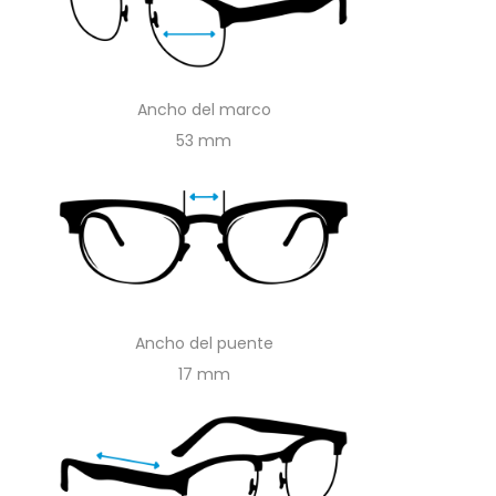
Ancho del marco
53
Ancho del puente
17