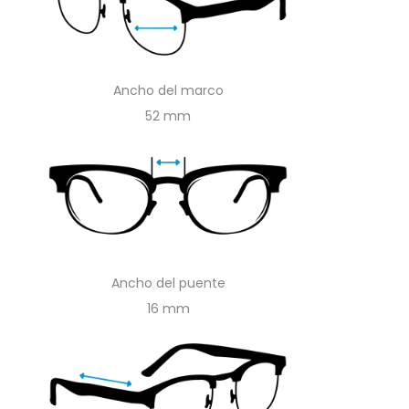
Ancho del marco
52
Ancho del puente
16