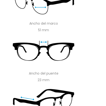
Ancho del marco
51
Ancho del puente
23