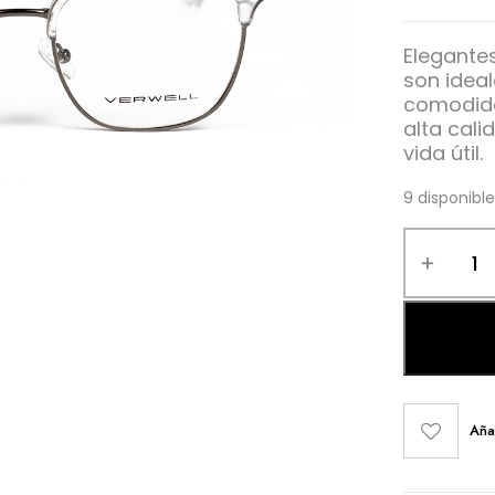
Elegante
son idea
comodida
alta cali
vida útil.
9 disponibl
Aña