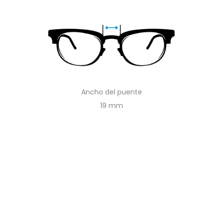
Ancho del puente
19