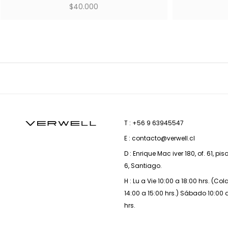
$
40.000
T : +56 9 63945547
E : contacto@verwell.cl
D : Enrique Mac iver 180, of. 61, pis
6, Santiago.
H : Lu a Vie 10:00 a 18:00 hrs. (Co
14:00 a 15:00 hrs.) Sábado 10:00 
hrs.