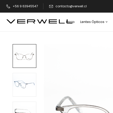
+56 9 63945547
contacto@verwell.cl
Inicio
Lentes Ópticos