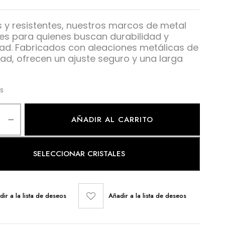
s y resistentes, nuestros marcos de metal
les para quienes buscan durabilidad y
d. Fabricados con aleaciones metálicas de
dad, ofrecen un ajuste seguro y una larga
es
AÑADIR AL CARRITO
SELECCIONAR CRISTALES
dir a la lista de deseos
Añadir a la lista de deseos