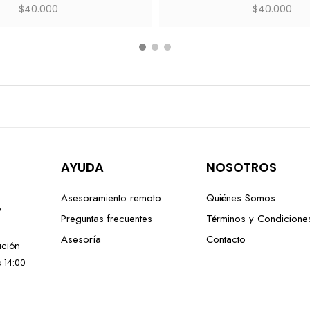
$
40.000
$
40.000
AYUDA
NOSOTROS
Asesoramiento remoto
Quiénes Somos
o
Preguntas frecuentes
Términos y Condicione
Asesoría
Contacto
lación
a 14:00