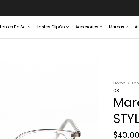
Lentes De Sol
Lentes ClipOn
Accesorios
Marcas
A
Home
Len
C3
Mar
STY
$
40.0