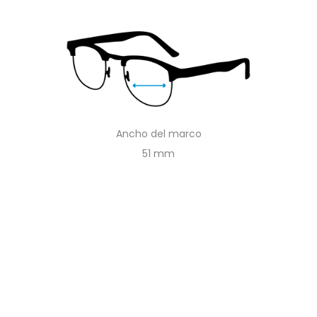
Ancho del marco
51