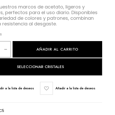
uestros marcos de acetato, ligeros y
, perfectos para el uso diario. Disponibles
ariedad de colores y patrones, combinan
n resistencia al desgaste.
es
AÑADIR AL CARRITO
SELECCIONAR CRISTALES
dir a la lista de deseos
Añadir a la lista de deseos
C5