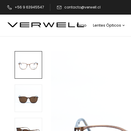
+56 9 63945547
contacto@verwell.cl
Inicio
Lentes Ópticos