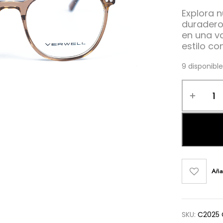
Explora n
duraderos
en una v
estilo co
9 disponibl
Aña
SKU:
C2025 