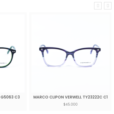
 G5063 C3
MARCO CLIPON VERWELL TY23222C C1
$
45.000