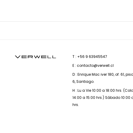
T : +56 9 63945547
E : contacto@verwell.cl
D : Enrique Mac iver 180, of. 61, pis
6, Santiago.
H : Lu a Vie 10:00 a 18:00 hrs. (Co
14:00 a 15:00 hrs.) Sábado 10:00 
hrs.