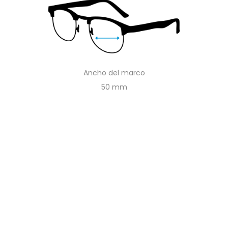
Ancho del marco
50