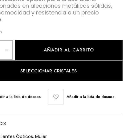
onados en aleaciones metálicas sólidas,
comodidad y resistencia a un precio
.
s
AÑADIR AL CARRITO
SELECCIONAR CRISTALES
dir a la lista de deseos
Añadir a la lista de deseos
C13
:
Lentes Ópticos
,
Mujer