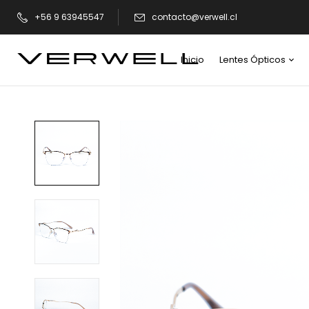
+56 9 63945547
contacto@verwell.cl
Inicio
Lentes Ópticos