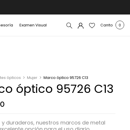
sesoría
Examen Visual
Carrito
0
tes ópticos
Mujer
Marco óptico 95726 C13
co óptico 95726 C13
00
s y duraderos, nuestros marcos de metal
xcelente opción para el uso diario.