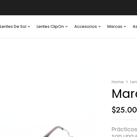
Lentes De Sol
Lentes ClipOn
Accesorios
Marcas
A
Home
Len
Mar
$
25.0
Práctico
son una e