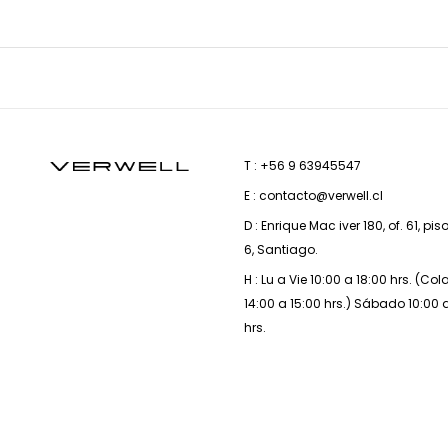
T : +56 9 63945547
E : contacto@verwell.cl
D : Enrique Mac iver 180, of. 61, pis
6, Santiago.
H : Lu a Vie 10:00 a 18:00 hrs. (Co
14:00 a 15:00 hrs.) Sábado 10:00 
hrs.