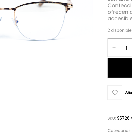
Confecci
ofrecen 
accesible
2 disponible
Aña
SKU:
95726 
Categorías