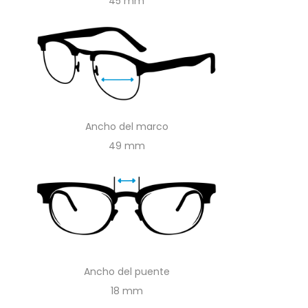
45
Ancho del marco
49
Ancho del puente
18