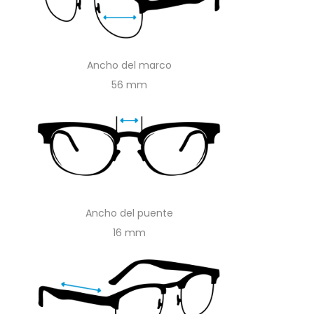
Ancho del marco
56
Ancho del puente
16