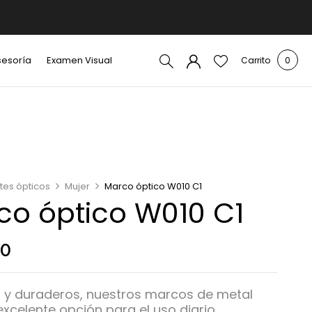
sesoría
Examen Visual
Carrito
0
tes ópticos
Mujer
Marco óptico W010 C1
co óptico W010 C1
00
s y duraderos, nuestros marcos de metal
xcelente opción para el uso diario.