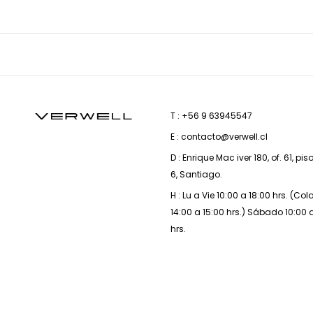
T : +56 9 63945547
E : contacto@verwell.cl
D : Enrique Mac iver 180, of. 61, pis
6, Santiago.
H : Lu a Vie 10:00 a 18:00 hrs. (Co
14:00 a 15:00 hrs.) Sábado 10:00 
hrs.