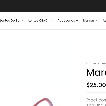
Lentes De Sol
Lentes ClipOn
Accesorios
Marcas
A
Home
Len
Mar
$
25.0
Práctico
son una e