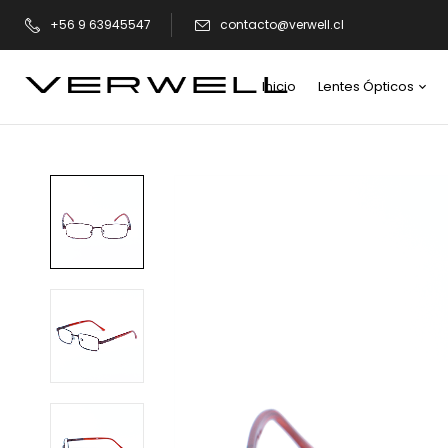
+56 9 63945547
contacto@verwell.cl
Inicio
Lentes Ópticos