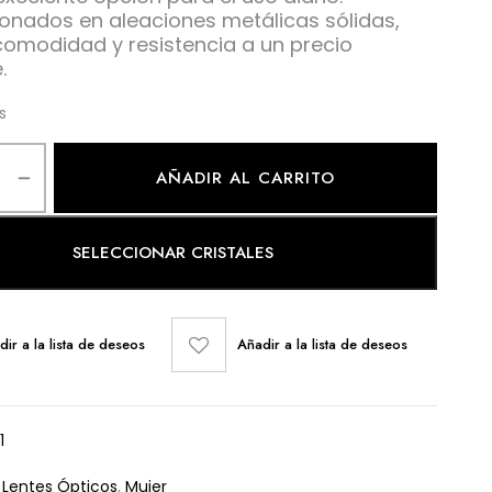
onados en aleaciones metálicas sólidas,
comodidad y resistencia a un precio
.
s
AÑADIR AL CARRITO
SELECCIONAR CRISTALES
dir a la lista de deseos
Añadir a la lista de deseos
1
:
Lentes Ópticos
,
Mujer