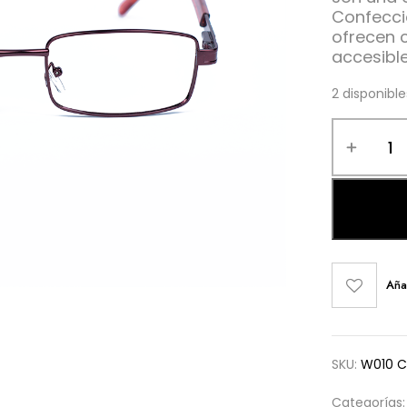
Confecci
ofrecen 
accesible
2 disponible
Aña
SKU:
W010 C
Categorías