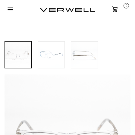
0
Carrito