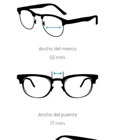
Ancho del marco
52
Ancho del puente
17