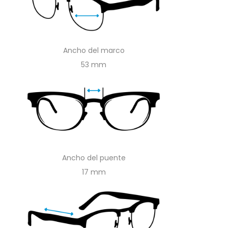
Ancho del marco
53
Ancho del puente
17