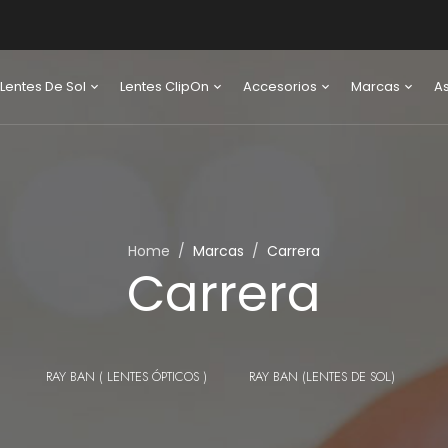
Lentes De Sol
Lentes ClipOn
Accesorios
Marcas
A
Home
Marcas
Carrera
Carrera
RAY BAN ( LENTES ÓPTICOS )
RAY BAN (LENTES DE SOL)