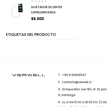
SUJETADOR DE LENTES
SJPERLASROSADA
$
5.000
ETIQUETAS DEL PRODUCTO
T : +56 9 63945547
E : contacto@verwell.cl
D : Enrique Mac iver 180, of. 61, pis
6, Santiago.
H : Lu a Vie 10:00 a 18:00 hrs. (Co