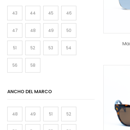
43
44
45
46
47
48
49
50
Mar
51
52
53
54
56
58
ANCHO DEL MARCO
48
49
51
52