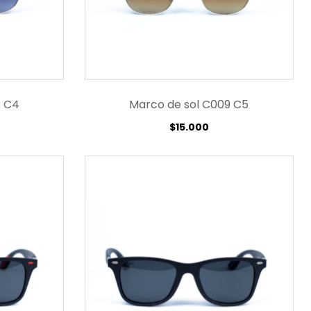
9 C4
Marco de sol C009 C5
$
15.000