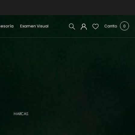
sesoría
Examen Visual
Carrito
0
MARCAS
LENTES ÓPTICOS
O