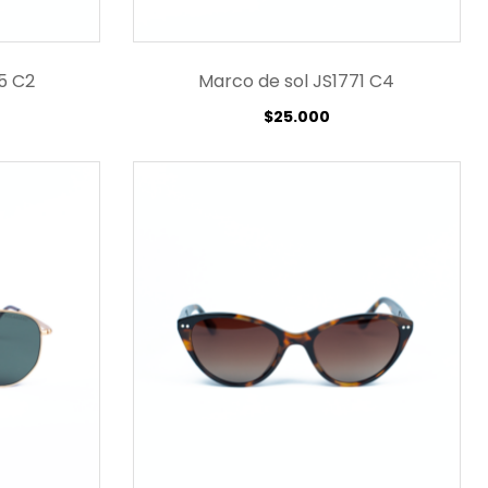
5 C2
Marco de sol JS1771 C4
$
25.000