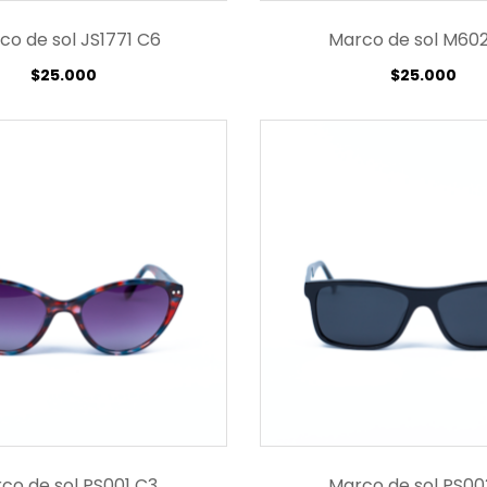
co de sol JS1771 C6
Marco de sol M602
$
25.000
$
25.000
co de sol PS001 C3
Marco de sol PS00