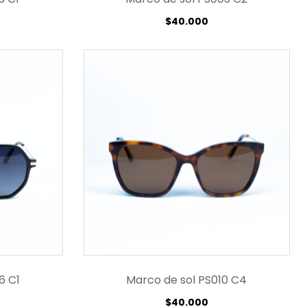
$
40.000
6 C1
Marco de sol PS010 C4
$
40.000