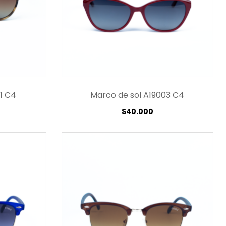
1 C4
Marco de sol A19003 C4
$
40.000